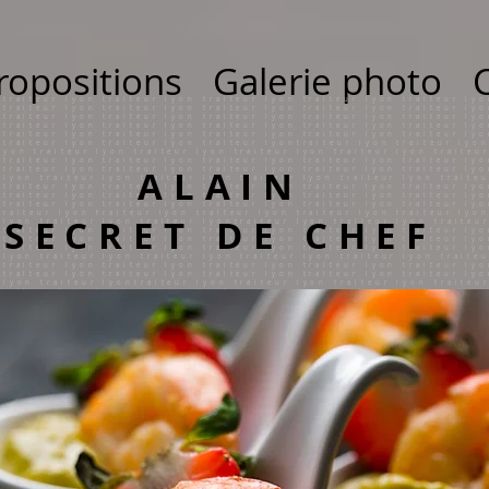
ropositions
Galerie photo
 traiteur lyon traiteur lyon traiteur lyontraiteur lyon traiteur lyon traiteur lyon traiteur lyon traiteur lyon traiteur lyon traiteur lyontraiteur lyon traiteur lyon traiteur lyon traiteur lyon traiteur lyon traiteur lyon traiteur lyon traiteur lyon traiteur lyon traiteur lyon traiteur lyon traiteur lyon traiteur lyon traiteur lyon traiteur lyon traiteur lyon traiteur lyon traiteur lyon traiteur lyon traiteur lyon traiteur lyon traiteur lyon traiteur lyon traiteur lyon traiteur lyon traiteur lyon traiteur lyon traiteur lyon traiteur lyon traiteur lyon traiteur lyon traiteur lyon traiteur lyon traiteur lyon traiteur lyon traiteur lyon traiteur lyon traiteur lyon traiteur lyon traiteur lyon traiteur lyon traiteur lyon traiteur lyon traiteur lyon traiteur lyon traiteur lyon traiteur lyon traiteur lyon traiteur lyon traiteur lyon traiteur lyon traiteur lyon traiteur lyon traiteur lyon traiteur lyon traiteur lyon traiteur lyon traiteur lyon traiteur lyon traiteur lyon traiteur lyon traiteur lyon traiteur lyontraiteur lyon traiteur lyon traiteur lyon traiteur lyon traiteur lyon traiteur lyon traiteur lyontraiteur lyon traiteur lyon traiteur lyon traiteur lyon traiteur lyon traiteur lyon traiteur lyontraiteur lyon traiteur lyon traiteur lyon traiteur lyon traiteur lyon traiteur lyon traiteur lyon traiteur lyon traiteur lyon traiteur lyon traiteur lyon traiteur lyon traiteur lyon traiteur lyon traiteur lyon traiteur lyon traiteur lyon traiteur lyon traiteur lyon traiteur lyon traiteur lyon traiteur lyon traiteur lyon traiteur lyon traiteur lyon traiteur lyon traiteur lyon traiteur lyon traiteur lyon traiteur lyon traiteur lyon traiteur lyon traiteur lyon traiteur lyon traiteur lyon traiteur lyon traiteur lyon traiteur lyon traiteur lyon traiteur lyon traiteur lyon traiteur lyon traiteur lyon traiteur lyon traiteur lyon traiteur lyon traiteur lyon traiteur lyon traiteur lyon traiteur lyon traiteur lyon traiteur lyon traiteur lyon traiteur lyon traiteur lyon traiteur lyon traiteur lyon traiteur lyon traiteur lyon traiteur lyon traiteur lyon traiteur lyon traiteur lyontraiteur lyon traiteur lyon traiteur lyon traiteur lyon traiteur lyon traiteur lyon traiteur lyontraiteur lyon traiteur lyon traiteur lyon traiteur lyon traiteur lyon traiteur lyon traiteur lyontraiteur lyon traiteur lyon traiteur lyon traiteur lyon traiteur lyon traiteur lyon traiteur lyon traiteur lyon traiteur lyon traiteur lyon traiteur lyon traiteur lyon traiteur lyon traiteur lyon traiteur lyon traiteur lyon traiteur lyon traiteur lyon traiteur lyon traiteur lyon traiteur lyon traiteur lyon traiteur lyon traiteur lyon traiteur lyon traiteur lyon traiteur lyon traiteur lyon traiteur lyon traiteur lyon traiteur lyon traiteur lyon traiteur lyon traiteur lyon traiteur lyon traiteur lyon traiteur lyon traiteur lyon traiteur lyon traiteur lyon traiteur lyon traiteur lyon traiteur lyon traiteur lyon traiteur lyon traiteur lyon traiteur lyon traiteur lyon traiteur lyon traiteur lyon traiteur lyon traiteur lyon traiteur lyon traiteur lyon traiteur lyon traiteur lyon traiteur lyon traiteur lyon traiteur lyon traiteur lyon traiteur lyon traiteur lyon traiteur lyontraiteur lyon traiteur lyon traiteur lyon traiteur lyon traiteur lyon traiteur lyon traiteur lyontraiteur lyon traiteur lyon traiteur lyon traiteur lyon traiteur lyon traiteur lyon traiteur lyontraiteur lyon traiteur lyon traiteur lyon traiteur lyon traiteur lyon traiteur lyon traiteur lyon traiteur lyon traiteur lyon traiteur lyon traiteur lyon traiteur lyon traiteur lyon traiteur lyon traiteur lyon traiteur lyon traiteur lyon traiteur lyon traiteur lyon traiteur lyon traiteur lyon traiteur lyon traiteur lyon traiteur lyon traiteur lyon traiteur lyon traiteur lyon traiteur lyon traiteur lyon traiteur lyon traiteur lyon traiteur lyon traiteur lyon traiteur lyon traiteur lyon traiteur lyon traiteur lyon traiteur lyon traiteur lyon traiteur lyon traiteur lyon traiteur lyon traiteur lyon traiteur lyon traiteur lyon traiteur lyon traiteur lyon traiteur lyon traiteur lyon traiteur lyon traiteur lyon traiteur lyon traiteur lyon traiteur lyon traiteur lyon traiteur lyon traiteur lyon traiteur lyon traiteur lyon traiteur lyon traiteur lyon traiteur lyon traiteur lyontraiteur lyon traiteur lyon traiteur lyon traiteur lyon traiteur lyon traiteur lyon traiteur lyontraiteur lyon traiteur lyon traiteur lyon traiteur lyon traiteur lyon traiteur lyon traiteur lyontraiteur lyon traiteur lyon traiteur lyon traiteur lyon traiteur lyon traiteur lyon traiteur lyon traiteur lyon traiteur lyon traiteur lyon traiteur lyon traiteur lyon traiteur lyon traiteur lyon traiteur lyon traiteur lyon traiteur lyon traiteur lyon traiteur lyon traiteur lyon traiteur lyon traiteur lyon traiteur lyon traiteur lyon traiteur lyon traiteur lyon traiteur lyon traiteur lyon traiteur lyon traiteur lyon traiteur lyon traiteur lyon traiteur lyon traiteur lyon traiteur
ALAIN
SECRET DE CHEF