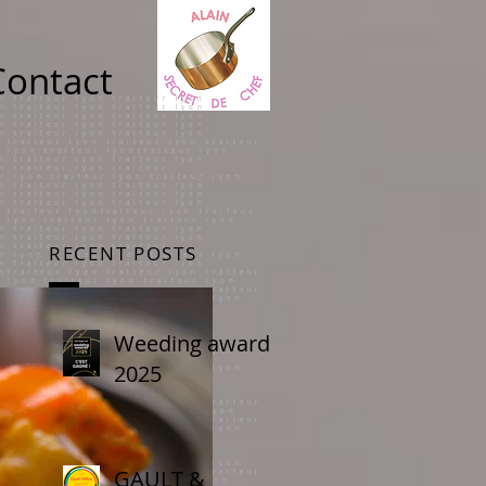
Contact
 lyon traiteur lyon traiteur lyon traiteur lyon traiteur lyon traiteur lyon traiteur lyon traiteur lyon traiteur lyon traiteur lyon traiteur lyon traiteur lyon traiteur lyon traiteur lyon traiteur lyon traiteur lyon traiteur lyon traiteur lyon traiteur lyon traiteur lyon traiteur lyon traiteur lyon traiteur lyon traiteur lyon traiteur lyon traiteur lyon traiteur lyon traiteur lyon traiteur lyontraiteur lyon traiteur lyon traiteur lyon traiteur lyon traiteur lyon traiteur lyon traiteur lyontraiteur lyon traiteur lyon traiteur lyon traiteur lyon traiteur lyon traiteur lyon traiteur lyontraiteur lyon traiteur lyon traiteur lyon traiteur lyon traiteur lyon traiteur lyon traiteur lyon traiteur lyon traiteur lyon traiteur lyon traiteur lyon traiteur lyon traiteur lyon traiteur lyon traiteur lyon traiteur lyon traiteur lyon traiteur lyon traiteur lyon traiteur lyon traiteur lyon traiteur lyon traiteur lyon traiteur lyon traiteur lyon traiteur lyon traiteur lyon traiteur lyon traiteur lyon traiteur lyon traiteur lyon traiteur lyon traiteur lyon traiteur lyon traiteur lyon traiteur lyon traiteur lyon traiteur lyon traiteur lyon traiteur lyon traiteur lyon traiteur lyon traiteur lyon traiteur lyon traiteur lyon traiteur lyon traiteur lyon traiteur lyon traiteur lyon traiteur lyon traiteur lyon traiteur lyon traiteur lyon traiteur lyon traiteur lyon traiteur lyon traiteur lyon traiteur lyon traiteur lyon traiteur lyon traiteur lyon traiteur lyon traiteur lyontraiteur lyon traiteur lyon traiteur lyon traiteur lyon traiteur lyon traiteur lyon traiteur lyontraiteur lyon traiteur lyon traiteur lyon traiteur lyon traiteur lyon traiteur lyon traiteur lyontraiteur lyon traiteur lyon traiteur lyon traiteur lyon traiteur lyon traiteur lyon traiteur lyon traiteur lyon traiteur lyon traiteur lyon traiteur lyon traiteur lyon traiteur lyon traiteur lyon traiteur lyon traiteur lyon traiteur lyon traiteur lyon traiteur lyon traiteur lyon traiteur lyon traiteur lyon traiteur lyon traiteur lyon traiteur lyon traiteur lyon traiteur lyon traiteur lyon traiteur lyon traiteur lyon tra
RECENT POSTS
Weeding award
2025
GAULT &