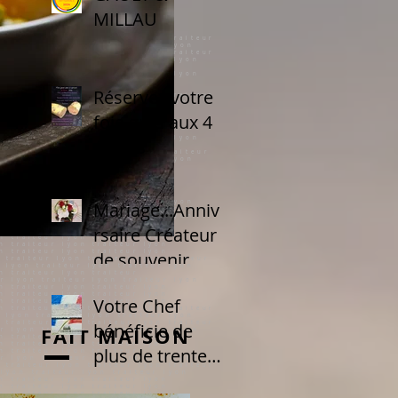
MILLAU
Réservez votre
foie gras aux 4
épices
Mariage...Annive
rsaire Créateur
de souvenir
Votre Chef
bénéficie de
FAIT MAISON
plus de trente
années d&#3