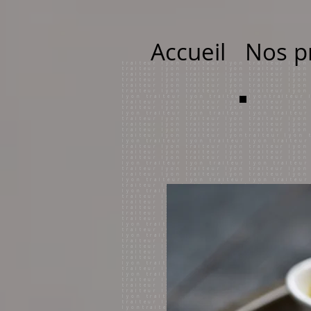
Accueil
Nos p
traiteur lyon traiteur lyon traiteur lyon traiteur lyon traiteur lyon traiteur lyon traiteur lyon traiteur lyon traiteur lyon traiteur lyon traiteur lyon traiteur lyon traiteur lyon traiteur lyon traiteur lyon traiteur lyon traiteur lyon traiteur lyon traiteur lyon traiteur lyon traiteur lyon traiteur lyon traiteur lyon traiteur lyon traiteur lyon traiteur lyon traiteur lyon traiteur lyon traiteur lyon traiteur lyon traiteur lyon traiteur lyon traiteur lyon traiteur lyon traiteur lyon traiteur lyon traiteur lyon traiteur lyon traiteur lyon traiteur lyon traiteur lyon traiteur lyon traiteur lyon traiteur lyon traiteur lyon traiteur lyon traiteur lyon traiteur lyon traiteur lyon traiteur lyon traiteur lyon traiteur lyon traiteur lyon traiteur lyon traiteur lyon traiteur lyontraiteur lyon traiteur lyon traiteur lyon traiteur lyon traiteur lyon traiteur lyon traiteur lyontraiteur lyon traiteur lyon traiteur lyon traiteur lyon traiteur lyon traiteur lyon traiteur lyontraiteur lyon traiteur lyon traiteur lyon traiteur lyon traiteur lyon traiteur lyon traiteur lyon traiteur lyon traiteur lyon traiteur lyon traiteur lyon traiteur lyon traiteur lyon traiteur lyon traiteur lyon traiteur lyon traiteur lyon traiteur lyon traiteur lyon traiteur lyon traiteur lyon traiteur lyon traiteur lyon traiteur lyon traiteur lyon traiteur lyon traiteur lyon traiteur lyon traiteur lyon traiteur lyon traiteur lyon traiteur lyon traiteur lyon traiteur lyon traiteur lyon traiteur lyon traiteur lyon traiteur lyon traiteur lyon traiteur lyon traiteur lyon traiteur lyon traiteur lyon traiteur lyon traiteur lyon traiteur lyon traiteur lyon traiteur lyon traiteur lyon traiteur lyon traiteur lyon traiteur lyon traiteur lyon traiteur lyon traiteur lyon traiteur lyon traiteur lyon traiteur lyon traiteur lyon traiteur lyon traiteur lyon traiteur lyon traiteur lyontraiteur lyon traiteur lyon traiteur lyon traiteur lyon traiteur lyon traiteur lyon traiteur lyontraiteur lyon traiteur lyon traiteur lyon traiteur lyon traiteur lyon traiteur lyon traiteur lyontraiteur lyon traiteur lyon traiteur lyon traiteur lyon traiteur lyon traiteur lyon traiteur lyon traiteur lyon traiteur lyon traiteur lyon traiteur lyon traiteur lyon traiteur lyon traiteur lyon traiteur lyon traiteur lyon traiteur lyon traiteur lyon traiteur lyon traiteur lyon traiteur lyon traiteur lyon traiteur lyon traiteur lyon traiteur lyon traiteur lyon traiteur lyon traiteur lyon traiteur lyon traiteur lyon traiteur lyon traiteur lyon traiteur lyon traiteur lyon traiteur lyon traiteur lyon traiteur lyon traiteur lyon traiteur lyon traiteur lyon traiteur lyon traiteur lyon traiteur lyon traiteur lyon traiteur lyon traiteur lyon traiteur lyon traiteur lyon traiteur lyon traiteur lyon traiteur lyon traiteur lyon traiteur lyon traiteur lyon traiteur lyon traiteur lyon traiteur lyon traiteur lyon traiteur lyon traiteur lyon traiteur lyon traiteur lyon traiteur lyontraiteur lyon traiteur lyon traiteur lyon traiteur lyon