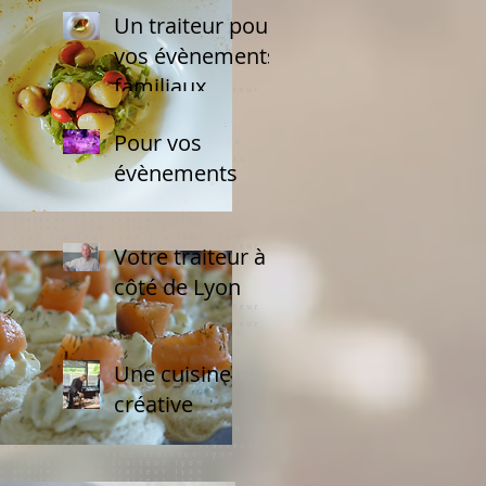
Un traiteur pour
vos évènements
familiaux
Pour vos
évènements
Votre traiteur à
côté de Lyon
Une cuisine
créative